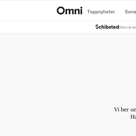
Toppnyheter
Sena
Hem
Omni är en
Vi ber o
Ha