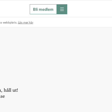
Bli medlem
meny
na webbplats.
Läs mer här
 håll ut!
.se