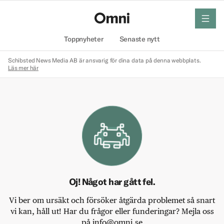
meny
Hem
Toppnyheter
Senaste nytt
Schibsted News Media AB är ansvarig för dina data på denna webbplats.
Läs mer här
Oj! Något har gått fel.
Vi ber om ursäkt och försöker åtgärda problemet så snart
vi kan, håll ut! Har du frågor eller funderingar? Mejla oss
på info@omni.se