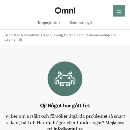
meny
Hem
Toppnyheter
Senaste nytt
Schibsted News Media AB är ansvarig för dina data på denna webbplats.
Läs mer här
Oj! Något har gått fel.
Vi ber om ursäkt och försöker åtgärda problemet så snart
vi kan, håll ut! Har du frågor eller funderingar? Mejla oss
på info@omni.se