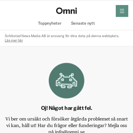
meny
Hem
Toppnyheter
Senaste nytt
Schibsted News Media AB är ansvarig för dina data på denna webbplats.
Läs mer här
Oj! Något har gått fel.
Vi ber om ursäkt och försöker åtgärda problemet så snart
vi kan, håll ut! Har du frågor eller funderingar? Mejla oss
på info@omni.se