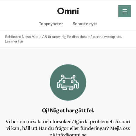
meny
Hem
Toppnyheter
Senaste nytt
Schibsted News Media AB är ansvarig för dina data på denna webbplats.
Läs mer här
Oj! Något har gått fel.
Vi ber om ursäkt och försöker åtgärda problemet så snart
vi kan, håll ut! Har du frågor eller funderingar? Mejla oss
på info@omni.se