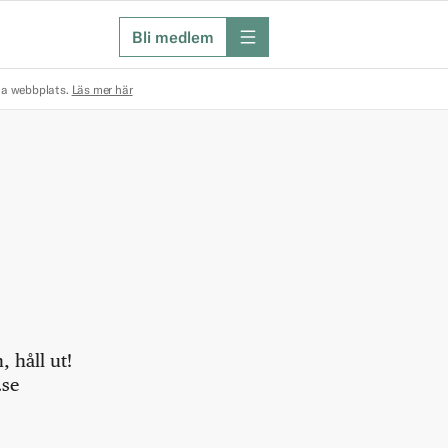
Bli medlem
meny
na webbplats.
Läs mer här
 håll ut!
.se