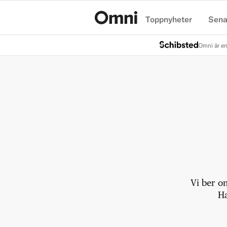
Toppnyheter
Sena
Hem
Omni är en
Vi ber o
Ha