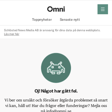
meny
Hem
Toppnyheter
Senaste nytt
Schibsted News Media AB är ansvarig för dina data på denna webbplats.
Läs mer här
Oj! Något har gått fel.
Vi ber om ursäkt och försöker åtgärda problemet så snart
vi kan, håll ut! Har du frågor eller funderingar? Mejla oss
på info@omni.se