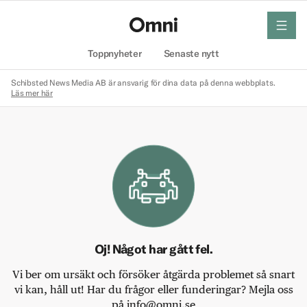
meny
Hem
Toppnyheter
Senaste nytt
Schibsted News Media AB är ansvarig för dina data på denna webbplats.
Läs mer här
Oj! Något har gått fel.
Vi ber om ursäkt och försöker åtgärda problemet så snart
vi kan, håll ut! Har du frågor eller funderingar? Mejla oss
på info@omni.se