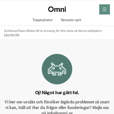
meny
Hem
Toppnyheter
Senaste nytt
Schibsted News Media AB är ansvarig för dina data på denna webbplats.
Läs mer här
Oj! Något har gått fel.
Vi ber om ursäkt och försöker åtgärda problemet så snart
vi kan, håll ut! Har du frågor eller funderingar? Mejla oss
på info@omni.se