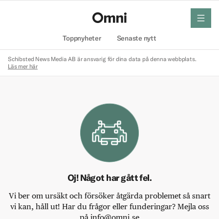
meny
Hem
Toppnyheter
Senaste nytt
Schibsted News Media AB är ansvarig för dina data på denna webbplats.
Läs mer här
Oj! Något har gått fel.
Vi ber om ursäkt och försöker åtgärda problemet så snart
vi kan, håll ut! Har du frågor eller funderingar? Mejla oss
på info@omni.se