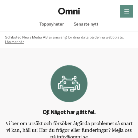
meny
Hem
Toppnyheter
Senaste nytt
Schibsted News Media AB är ansvarig för dina data på denna webbplats.
Läs mer här
Oj! Något har gått fel.
Vi ber om ursäkt och försöker åtgärda problemet så snart
vi kan, håll ut! Har du frågor eller funderingar? Mejla oss
på info@omni.se