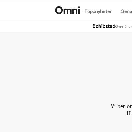
Toppnyheter
Sena
Hem
Omni är en
Vi ber o
Ha