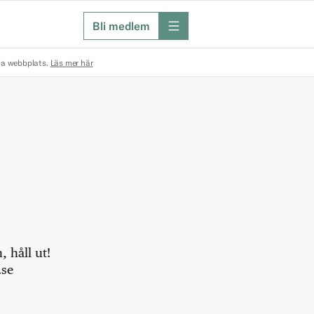
Bli medlem
meny
na webbplats.
Läs mer här
 håll ut!
.se