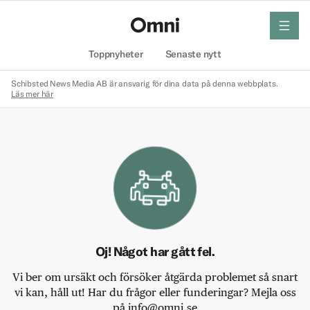
meny
Hem
Toppnyheter
Senaste nytt
Schibsted News Media AB är ansvarig för dina data på denna webbplats.
Läs mer här
Oj! Något har gått fel.
Vi ber om ursäkt och försöker åtgärda problemet så snart
vi kan, håll ut! Har du frågor eller funderingar? Mejla oss
på info@omni.se