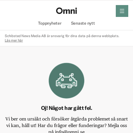
meny
Hem
Toppnyheter
Senaste nytt
Schibsted News Media AB är ansvarig för dina data på denna webbplats.
Läs mer här
Oj! Något har gått fel.
Vi ber om ursäkt och försöker åtgärda problemet så snart
vi kan, håll ut! Har du frågor eller funderingar? Mejla oss
på info@omni.se