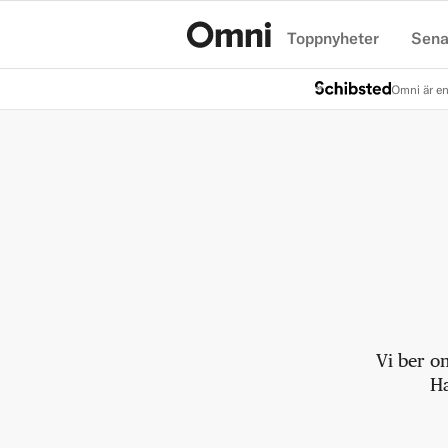
Toppnyheter
Sena
Hem
Omni är en
Vi ber o
Ha