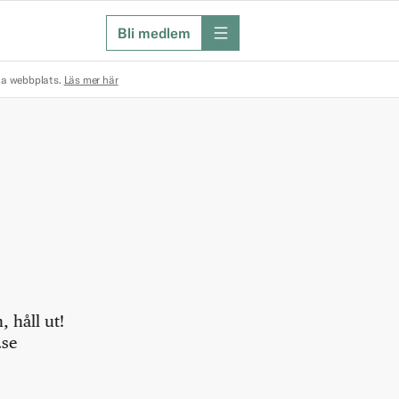
Bli medlem
meny
na webbplats.
Läs mer här
 håll ut!
.se