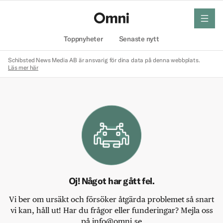
meny
Hem
Toppnyheter
Senaste nytt
Schibsted News Media AB är ansvarig för dina data på denna webbplats.
Läs mer här
Oj! Något har gått fel.
Vi ber om ursäkt och försöker åtgärda problemet så snart
vi kan, håll ut! Har du frågor eller funderingar? Mejla oss
på info@omni.se