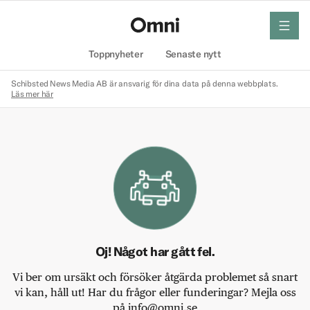
meny
Hem
Toppnyheter
Senaste nytt
Schibsted News Media AB är ansvarig för dina data på denna webbplats.
Läs mer här
Oj! Något har gått fel.
Vi ber om ursäkt och försöker åtgärda problemet så snart
vi kan, håll ut! Har du frågor eller funderingar? Mejla oss
på info@omni.se