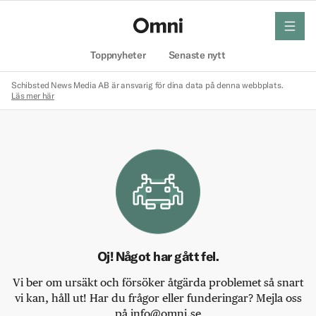
meny
Hem
Toppnyheter
Senaste nytt
Schibsted News Media AB är ansvarig för dina data på denna webbplats.
Läs mer här
Oj! Något har gått fel.
Vi ber om ursäkt och försöker åtgärda problemet så snart
vi kan, håll ut! Har du frågor eller funderingar? Mejla oss
på info@omni.se