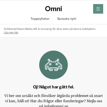
meny
Hem
Toppnyheter
Senaste nytt
Schibsted News Media AB är ansvarig för dina data på denna webbplats.
Läs mer här
Oj! Något har gått fel.
Vi ber om ursäkt och försöker åtgärda problemet så snart
vi kan, håll ut! Har du frågor eller funderingar? Mejla oss
på info@omni.se