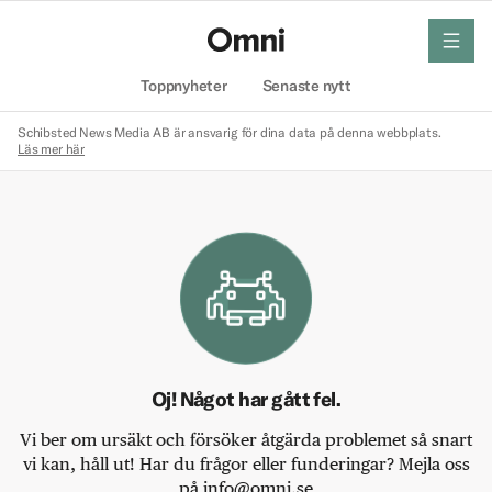
meny
Hem
Toppnyheter
Senaste nytt
Schibsted News Media AB är ansvarig för dina data på denna webbplats.
Läs mer här
Oj! Något har gått fel.
Vi ber om ursäkt och försöker åtgärda problemet så snart
vi kan, håll ut! Har du frågor eller funderingar? Mejla oss
på info@omni.se