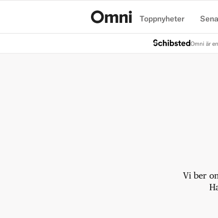
Toppnyheter
Sena
Hem
Omni är en
Vi ber o
Ha