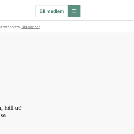
Bli medlem
meny
na webbplats.
Läs mer här
 håll ut!
.se