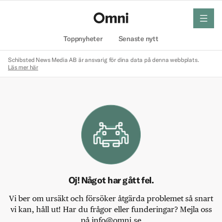
meny
Hem
Toppnyheter
Senaste nytt
Schibsted News Media AB är ansvarig för dina data på denna webbplats.
Läs mer här
Oj! Något har gått fel.
Vi ber om ursäkt och försöker åtgärda problemet så snart
vi kan, håll ut! Har du frågor eller funderingar? Mejla oss
på info@omni.se