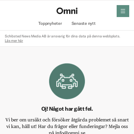
meny
Hem
Toppnyheter
Senaste nytt
Schibsted News Media AB är ansvarig för dina data på denna webbplats.
Läs mer här
Oj! Något har gått fel.
Vi ber om ursäkt och försöker åtgärda problemet så snart
vi kan, håll ut! Har du frågor eller funderingar? Mejla oss
på info@omni.se