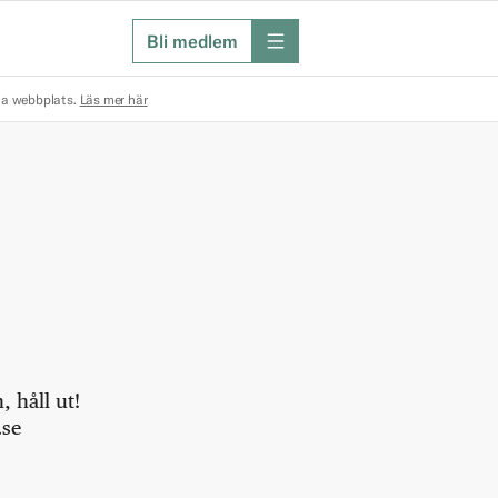
Bli medlem
meny
na webbplats.
Läs mer här
 håll ut!
.se