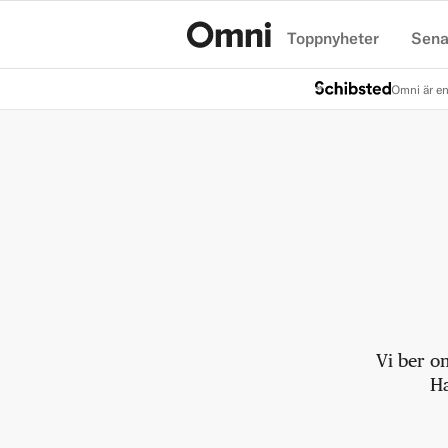
Toppnyheter
Sena
Hem
Omni är en
Vi ber o
Ha