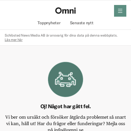
meny
Hem
Toppnyheter
Senaste nytt
Schibsted News Media AB är ansvarig för dina data på denna webbplats.
Läs mer här
Oj! Något har gått fel.
Vi ber om ursäkt och försöker åtgärda problemet så snart
vi kan, håll ut! Har du frågor eller funderingar? Mejla oss
på info@omni.se