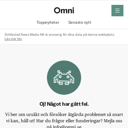
meny
Hem
Toppnyheter
Senaste nytt
Schibsted News Media AB är ansvarig för dina data på denna webbplats.
Läs mer här
Oj! Något har gått fel.
Vi ber om ursäkt och försöker åtgärda problemet så snart
vi kan, håll ut! Har du frågor eller funderingar? Mejla oss
på info@omni.se