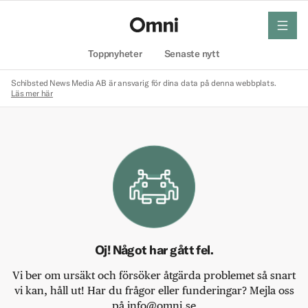
meny
Hem
Toppnyheter
Senaste nytt
Schibsted News Media AB är ansvarig för dina data på denna webbplats.
Läs mer här
Oj! Något har gått fel.
Vi ber om ursäkt och försöker åtgärda problemet så snart
vi kan, håll ut! Har du frågor eller funderingar? Mejla oss
på info@omni.se