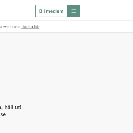
Bli medlem
meny
na webbplats.
Läs mer här
 håll ut!
.se