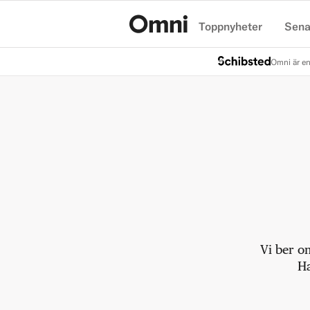
Toppnyheter
Sena
Hem
Omni är en
Vi ber o
Ha