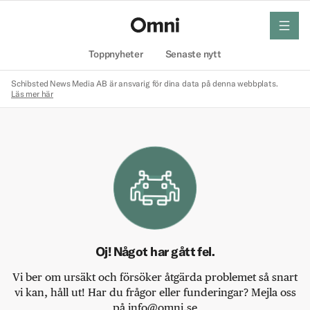
meny
Hem
Toppnyheter
Senaste nytt
Schibsted News Media AB är ansvarig för dina data på denna webbplats.
Läs mer här
Oj! Något har gått fel.
Vi ber om ursäkt och försöker åtgärda problemet så snart
vi kan, håll ut! Har du frågor eller funderingar? Mejla oss
på info@omni.se