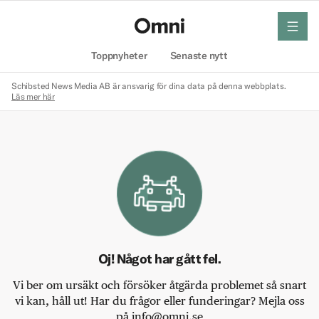
meny
Hem
Toppnyheter
Senaste nytt
Schibsted News Media AB är ansvarig för dina data på denna webbplats.
Läs mer här
Oj! Något har gått fel.
Vi ber om ursäkt och försöker åtgärda problemet så snart
vi kan, håll ut! Har du frågor eller funderingar? Mejla oss
på info@omni.se