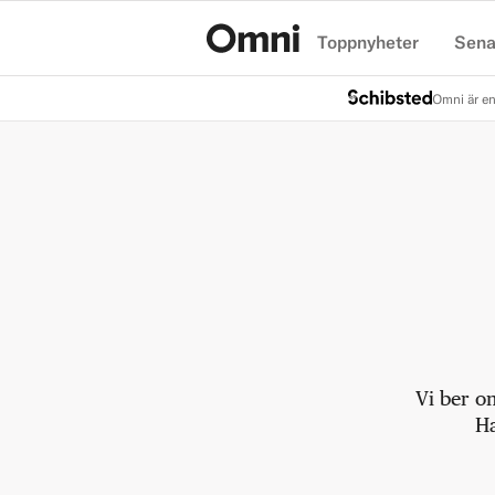
Toppnyheter
Sena
Hem
Omni är en
Vi ber o
Ha