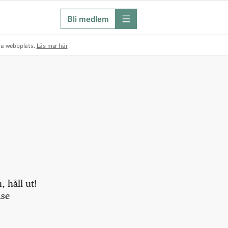
Bli medlem
meny
na webbplats.
Läs mer här
 håll ut!
.se