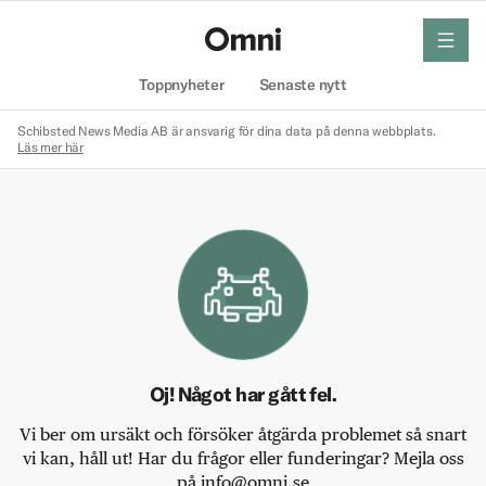
meny
Hem
Toppnyheter
Senaste nytt
Schibsted News Media AB är ansvarig för dina data på denna webbplats.
Läs mer här
Oj! Något har gått fel.
Vi ber om ursäkt och försöker åtgärda problemet så snart
vi kan, håll ut! Har du frågor eller funderingar? Mejla oss
på info@omni.se