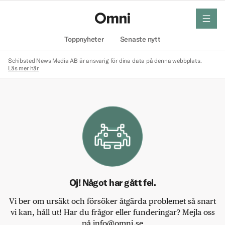
meny
Hem
Toppnyheter
Senaste nytt
Schibsted News Media AB är ansvarig för dina data på denna webbplats.
Läs mer här
Oj! Något har gått fel.
Vi ber om ursäkt och försöker åtgärda problemet så snart
vi kan, håll ut! Har du frågor eller funderingar? Mejla oss
på info@omni.se