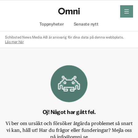
meny
Hem
Toppnyheter
Senaste nytt
Schibsted News Media AB är ansvarig för dina data på denna webbplats.
Läs mer här
Oj! Något har gått fel.
Vi ber om ursäkt och försöker åtgärda problemet så snart
vi kan, håll ut! Har du frågor eller funderingar? Mejla oss
på info@omni.se