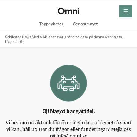
meny
Hem
Toppnyheter
Senaste nytt
Schibsted News Media AB är ansvarig för dina data på denna webbplats.
Läs mer här
Oj! Något har gått fel.
Vi ber om ursäkt och försöker åtgärda problemet så snart
vi kan, håll ut! Har du frågor eller funderingar? Mejla oss
på info@omni.se