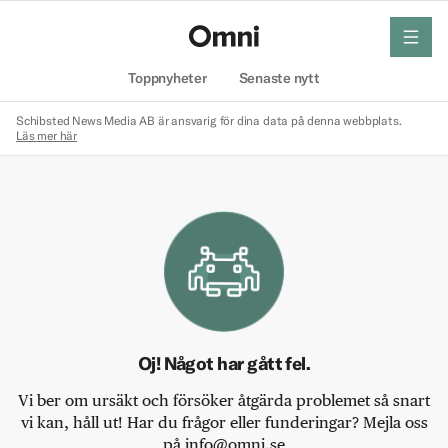
meny
Hem
Toppnyheter
Senaste nytt
Schibsted News Media AB är ansvarig för dina data på denna webbplats.
Läs mer här
Oj! Något har gått fel.
Vi ber om ursäkt och försöker åtgärda problemet så snart
vi kan, håll ut! Har du frågor eller funderingar? Mejla oss
på info@omni.se