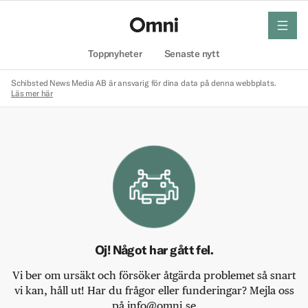
meny
Hem
Toppnyheter
Senaste nytt
Schibsted News Media AB är ansvarig för dina data på denna webbplats.
Läs mer här
Oj! Något har gått fel.
Vi ber om ursäkt och försöker åtgärda problemet så snart
vi kan, håll ut! Har du frågor eller funderingar? Mejla oss
på info@omni.se