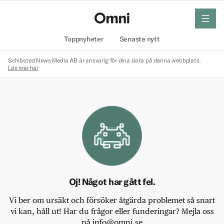
meny
Hem
Toppnyheter
Senaste nytt
Schibsted News Media AB är ansvarig för dina data på denna webbplats.
Läs mer här
Oj! Något har gått fel.
Vi ber om ursäkt och försöker åtgärda problemet så snart
vi kan, håll ut! Har du frågor eller funderingar? Mejla oss
på info@omni.se