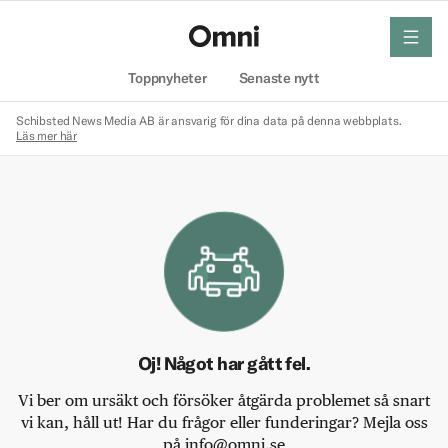
meny
Hem
Toppnyheter
Senaste nytt
Schibsted News Media AB är ansvarig för dina data på denna webbplats.
Läs mer här
Oj! Något har gått fel.
Vi ber om ursäkt och försöker åtgärda problemet så snart
vi kan, håll ut! Har du frågor eller funderingar? Mejla oss
på info@omni.se