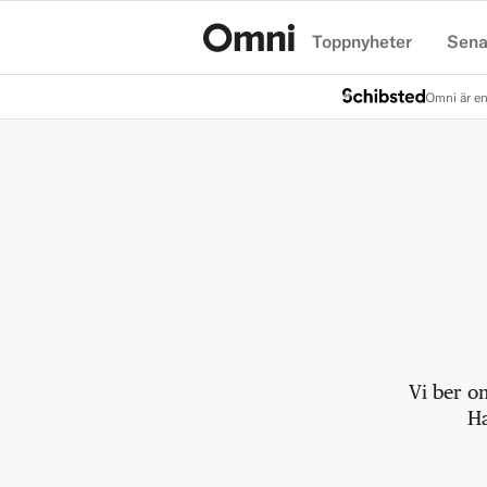
Toppnyheter
Sena
Hem
Omni är en
Vi ber o
Ha