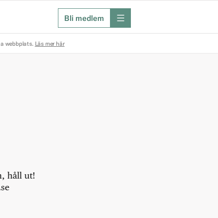
Bli medlem
meny
na webbplats.
Läs mer här
 håll ut!
.se