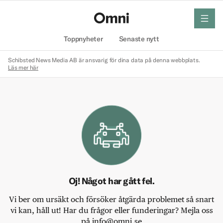
meny
Hem
Toppnyheter
Senaste nytt
Schibsted News Media AB är ansvarig för dina data på denna webbplats.
Läs mer här
Oj! Något har gått fel.
Vi ber om ursäkt och försöker åtgärda problemet så snart
vi kan, håll ut! Har du frågor eller funderingar? Mejla oss
på info@omni.se