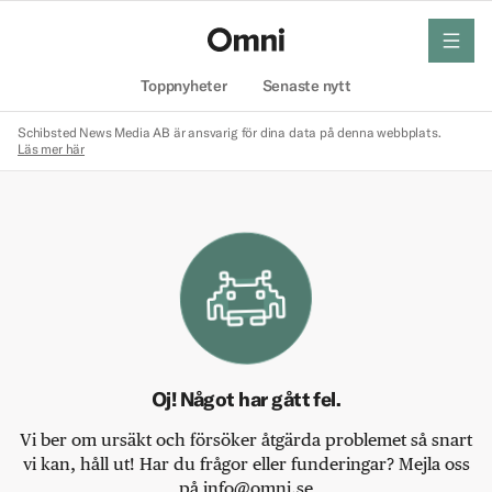
meny
Hem
Toppnyheter
Senaste nytt
Schibsted News Media AB är ansvarig för dina data på denna webbplats.
Läs mer här
Oj! Något har gått fel.
Vi ber om ursäkt och försöker åtgärda problemet så snart
vi kan, håll ut! Har du frågor eller funderingar? Mejla oss
på info@omni.se