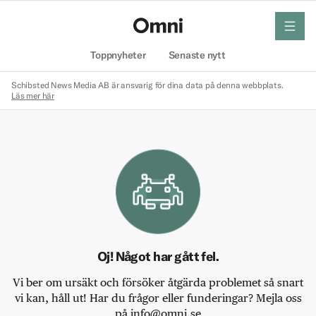
meny
Hem
Toppnyheter
Senaste nytt
Schibsted News Media AB är ansvarig för dina data på denna webbplats.
Läs mer här
Oj! Något har gått fel.
Vi ber om ursäkt och försöker åtgärda problemet så snart
vi kan, håll ut! Har du frågor eller funderingar? Mejla oss
på info@omni.se