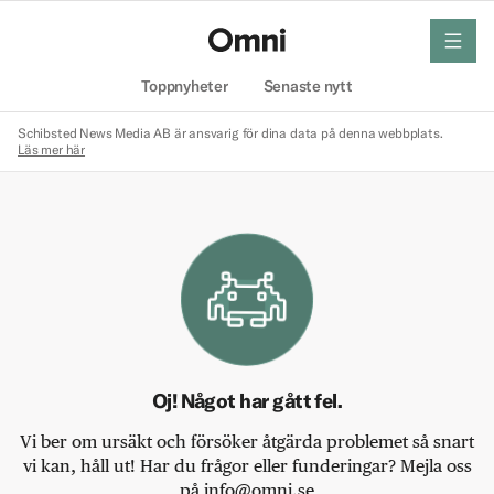
meny
Hem
Toppnyheter
Senaste nytt
Schibsted News Media AB är ansvarig för dina data på denna webbplats.
Läs mer här
Oj! Något har gått fel.
Vi ber om ursäkt och försöker åtgärda problemet så snart
vi kan, håll ut! Har du frågor eller funderingar? Mejla oss
på info@omni.se