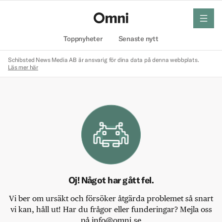
meny
Hem
Toppnyheter
Senaste nytt
Schibsted News Media AB är ansvarig för dina data på denna webbplats.
Läs mer här
Oj! Något har gått fel.
Vi ber om ursäkt och försöker åtgärda problemet så snart
vi kan, håll ut! Har du frågor eller funderingar? Mejla oss
på info@omni.se