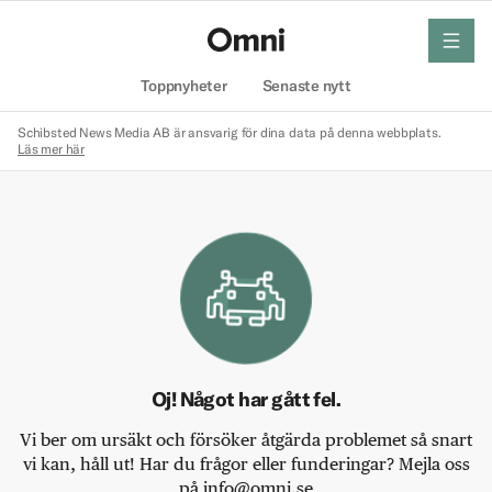
meny
Hem
Toppnyheter
Senaste nytt
Schibsted News Media AB är ansvarig för dina data på denna webbplats.
Läs mer här
Oj! Något har gått fel.
Vi ber om ursäkt och försöker åtgärda problemet så snart
vi kan, håll ut! Har du frågor eller funderingar? Mejla oss
på info@omni.se