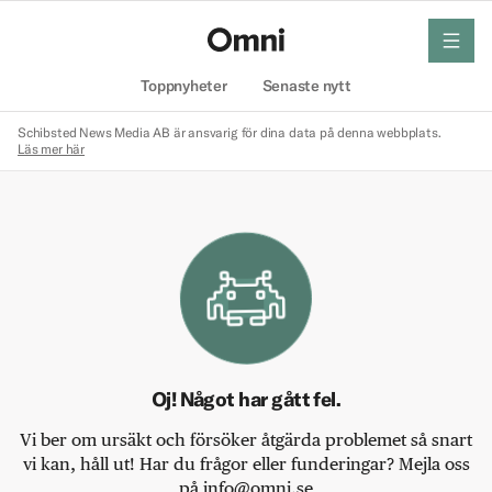
meny
Hem
Toppnyheter
Senaste nytt
Schibsted News Media AB är ansvarig för dina data på denna webbplats.
Läs mer här
Oj! Något har gått fel.
Vi ber om ursäkt och försöker åtgärda problemet så snart
vi kan, håll ut! Har du frågor eller funderingar? Mejla oss
på info@omni.se