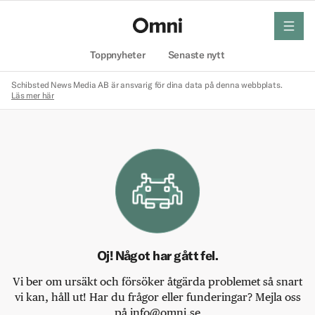
meny
Hem
Toppnyheter
Senaste nytt
Schibsted News Media AB är ansvarig för dina data på denna webbplats.
Läs mer här
Oj! Något har gått fel.
Vi ber om ursäkt och försöker åtgärda problemet så snart
vi kan, håll ut! Har du frågor eller funderingar? Mejla oss
på info@omni.se