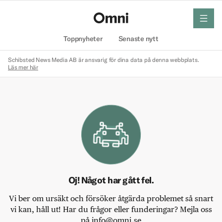
meny
Hem
Toppnyheter
Senaste nytt
Schibsted News Media AB är ansvarig för dina data på denna webbplats.
Läs mer här
Oj! Något har gått fel.
Vi ber om ursäkt och försöker åtgärda problemet så snart
vi kan, håll ut! Har du frågor eller funderingar? Mejla oss
på info@omni.se