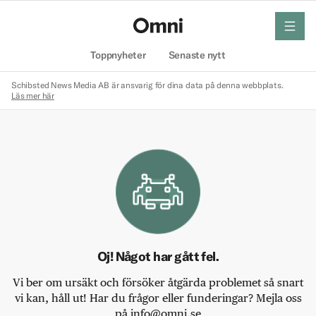
meny
Hem
Toppnyheter
Senaste nytt
Schibsted News Media AB är ansvarig för dina data på denna webbplats.
Läs mer här
Oj! Något har gått fel.
Vi ber om ursäkt och försöker åtgärda problemet så snart
vi kan, håll ut! Har du frågor eller funderingar? Mejla oss
på info@omni.se